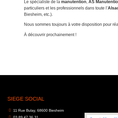
Le spécialiste de la
manutention
,
AS Manutenti
particuliers et les professionnels dans toute l’
Alsa
Biesheim, etc.).
Nous sommes toujours à votre disposition pour réa
À découvrir prochainement !
pin de noël pour la place Kleber de la ville de Strasbourg
mplacement d’un chemin de roulement fluvial
Opération de maintenance lors d’arrêt usine
Travaux de maintenance sur un pylône edf
Assemblage d’une grue à tour
SIEGE SOCIAL
11 Rue Bulay, 68600 Biesheim
03 89 47 36 31