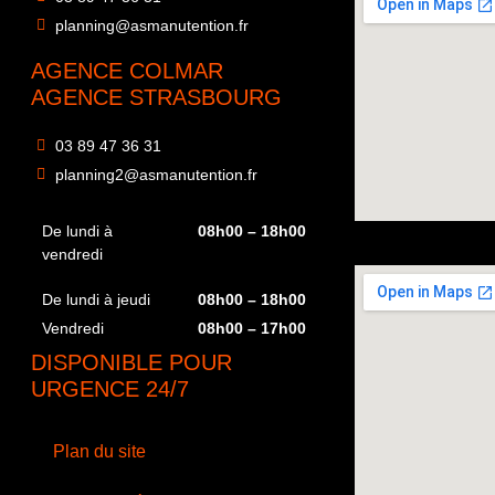
planning@asmanutention.fr
AGENCE COLMAR
AGENCE STRASBOURG
03 89 47 36 31
planning2@asmanutention.fr
De lundi à
08h00 – 18h00
vendredi
De lundi à jeudi
08h00 – 18h00
Vendredi
08h00 – 17h00
DISPONIBLE POUR
URGENCE 24/7
Plan du site