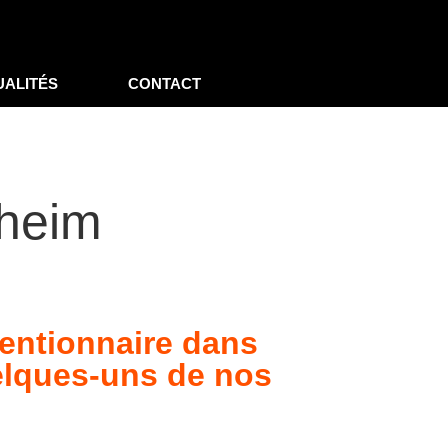
UALITÉS
CONTACT
sheim
entionnaire dans
uelques-uns de nos