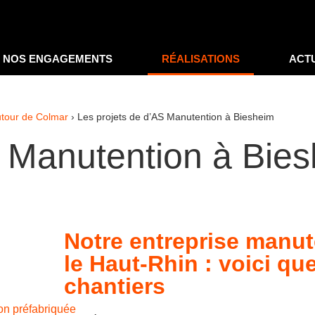
NOS ENGAGEMENTS
RÉALISATIONS
ACT
utour de Colmar
›
Les projets de d’AS Manutention à Biesheim
S Manutention à Bie
Notre entreprise manut
le Haut-Rhin : voici q
chantiers