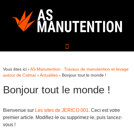
Vous êtes ici ›
AS Manutention : Travaux de manutention et levage
autour de Colmar
›
Actualites
›
Bonjour tout le monde !
Bonjour tout le monde !
Bienvenue sur
Les sites de JERICO 001
. Ceci est votre
premier article. Modifiez-le ou supprimez-le, puis lancez-
vous !