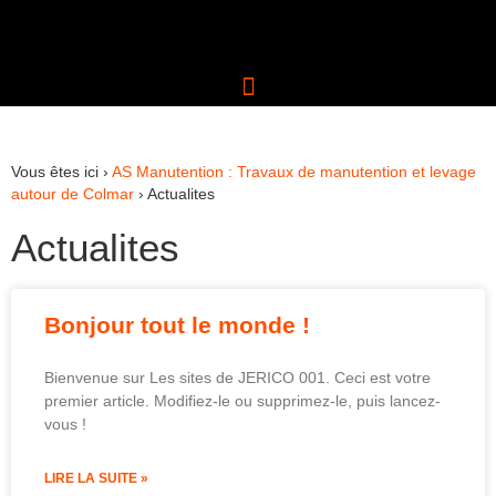
Vous êtes ici ›
AS Manutention : Travaux de manutention et levage
autour de Colmar
›
Actualites
Actualites
Bonjour tout le monde !
Bienvenue sur Les sites de JERICO 001. Ceci est votre
premier article. Modifiez-le ou supprimez-le, puis lancez-
vous !
LIRE LA SUITE »